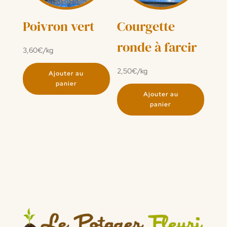
Poivron vert
Courgette
ronde à farcir
3,60
€
/kg
2,50
€
/kg
Ajouter au
panier
Ajouter au
panier