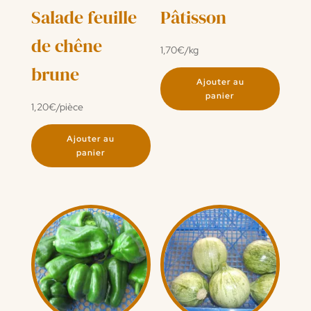
Salade feuille
Pâtisson
de chêne
1,70
€
/kg
brune
Ajouter au
panier
1,20
€
/pièce
Ajouter au
panier