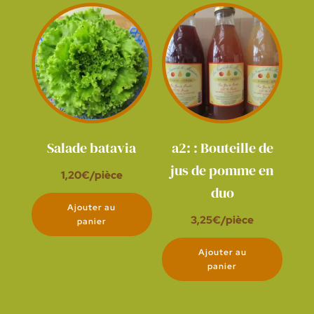
Salade batavia
a2: : Bouteille de
jus de pomme en
1,20
€
/pièce
duo
Ajouter au
3,25
€
/pièce
panier
Ajouter au
panier