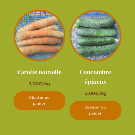
Carotte nouvelle
Concombre
épineux
3,00
€
/kg
2,00
€
/kg
Ajouter au
panier
Ajouter au
panier