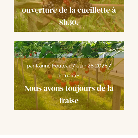
ouverture de la cueillette à
8h30.
par
Karine Pouteau
/
Juin 28 2026
/
actualités
Nous avons toujours de la
fraise