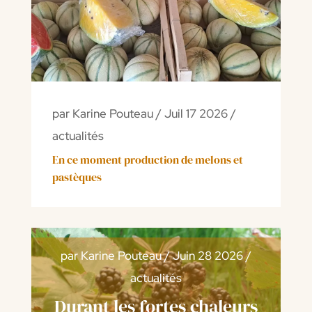
par
Karine Pouteau
/
Juil 17 2026
/
actualités
En ce moment production de melons et
pastèques
par
Karine Pouteau
/
Juin 28 2026
/
actualités
Durant les fortes chaleurs