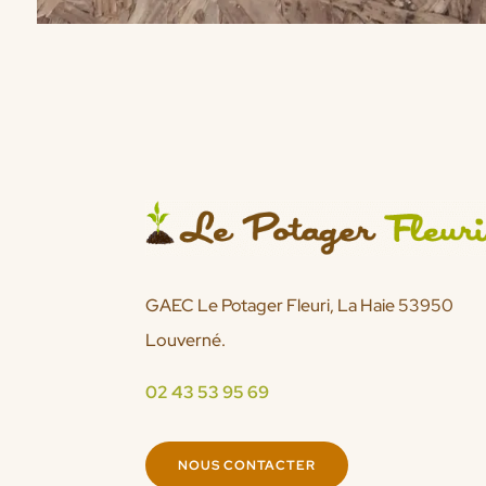
GAEC Le Potager Fleuri, La Haie 53950
Louverné.
02 43 53 95 69
NOUS CONTACTER