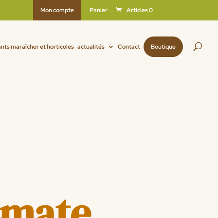
Mon compte
Panier
Articles 0
ants maraîcher et horticoles
actualités
Contact
Boutique
tomate