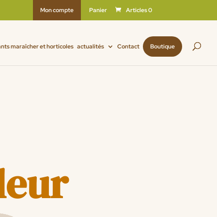
Mon compte
Panier
Articles 0
ants maraîcher et horticoles
actualités
Contact
Boutique
fleur