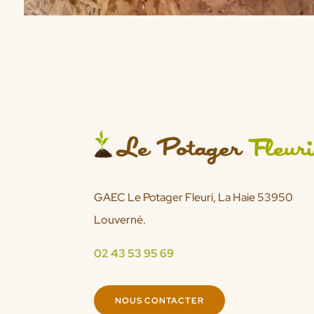
GAEC Le Potager Fleuri, La Haie 53950
Louverné.
02 43 53 95 69
NOUS CONTACTER