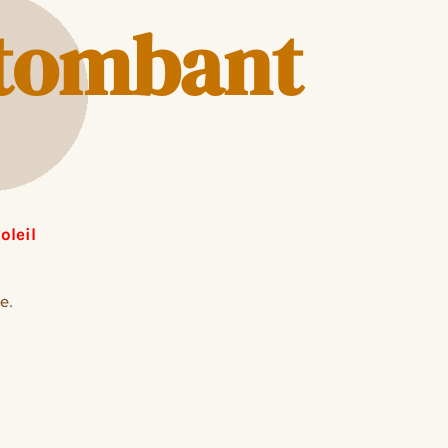
etombant
oleil
e.