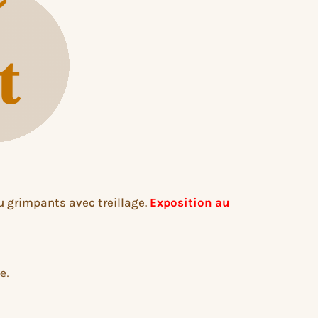
t
u grimpants avec treillage.
Exposition au
e.