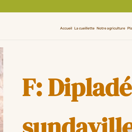
Accueil
La cueillette
Notre agriculture
Pl
F: Diplad
sundavill