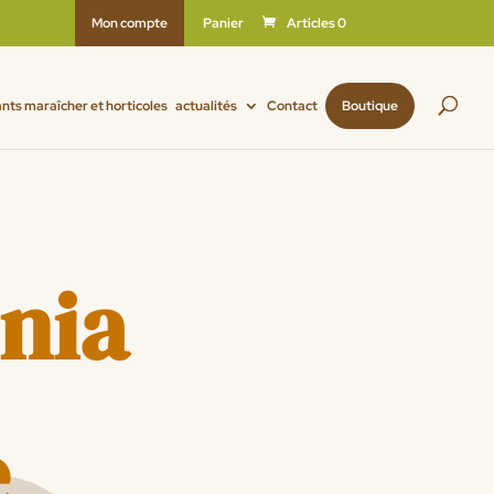
Mon compte
Panier
Articles 0
ants maraîcher et horticoles
actualités
Contact
Boutique
énia
e