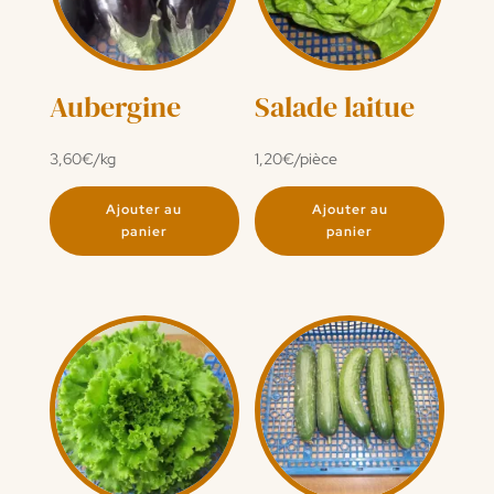
Aubergine
Salade laitue
3,60
€
/kg
1,20
€
/pièce
Ajouter au
Ajouter au
panier
panier