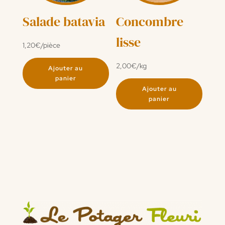
Salade batavia
Concombre
lisse
1,20
€
/pièce
2,00
€
/kg
Ajouter au
panier
Ajouter au
panier