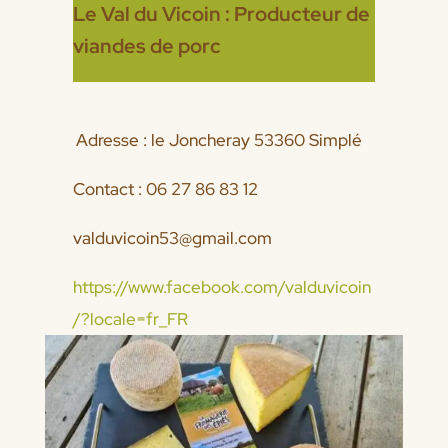
Le Val du Vicoin : Producteur de
viandes de porc
Adresse : le Joncheray 53360 Simplé
Contact : 06 27 86 83 12
valduvicoin53@gmail.com
https://www.facebook.com/valduvicoin
/?locale=fr_FR