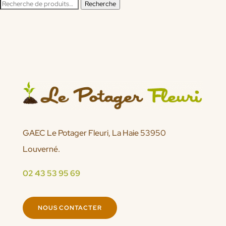
Recherche
Recherche
pour :
GAEC Le Potager Fleuri, La Haie 53950
Louverné.
02 43 53 95 69
NOUS CONTACTER