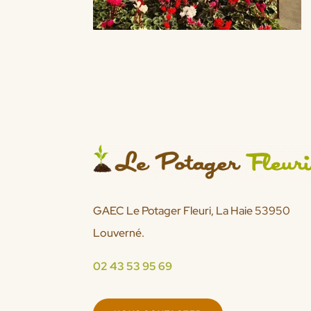
GAEC Le Potager Fleuri, La Haie 53950
Louverné.
02 43 53 95 69